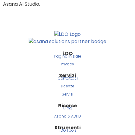
Asana AI Studio.
i.
DO
Pagina iniziale
Privacy
Servizi
Contattaci
Licenze
Servizi
Risorse
Blog
Asana & ADHD
Strumenti
i.DO Tools