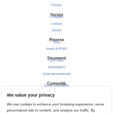
Privacy
Servizi
Contattaci
Licenze
Servizi
Risorse
Blog
Asana & ADHD
Strumenti
i.DO Tools
Automations
Script personalizzati
Comunità
Nostra Newsletter
Clients
We value your privacy
Testimonials
We use cookies to enhance your browsing experience, serve
Case Study
personalized ads or content, and analyze our traffic. By