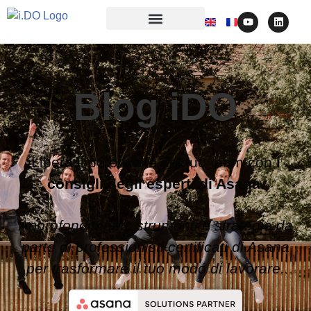
Blog iDO
Libera il potenziale del tuo team con
i
consigli degli esperti di Asana.
Approfondimenti, strumenti e strategie da
parte di professionisti certificati di Asana
per trasformare il tuo modo di lavorare.