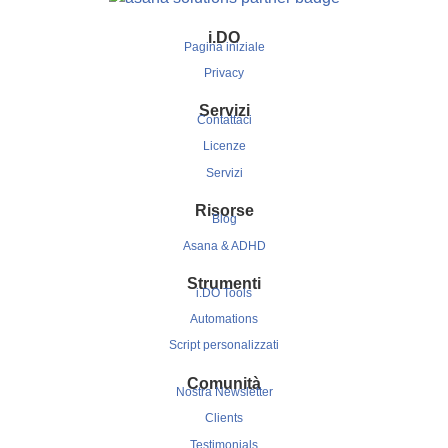
i.
DO
Pagina iniziale
Privacy
Servizi
Contattaci
Licenze
Servizi
Risorse
Blog
Asana & ADHD
Strumenti
i.DO Tools
Automations
Script personalizzati
Comunità
Nostra Newsletter
Clients
Testimonials