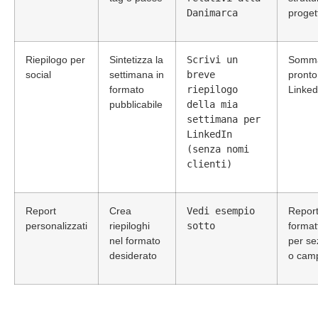
Danimarca
progett
Riepilogo per
Sintetizza la
Scrivi un
Somma
social
settimana in
breve
pronto
formato
riepilogo
Linked
pubblicabile
della mia
settimana per
LinkedIn
(senza nomi
clienti)
Report
Crea
Vedi esempio
Repor
personalizzati
riepiloghi
sotto
format
nel formato
per se
desiderato
o cam