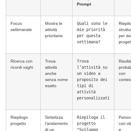
Prompt
Focus
Mostra le
Quali sono le
Riepil
settimanale
attività
mie priorità
struttu
prioritarie
per questa
per da
settimana?
proget
Ricerca con
Trova
Trova
Risulta
ricordi vaghi
attività
l’attività su
probabi
anche
un video a
con
senza nome
proposito dei
contes
esatto
tipi di
attività
personalizzati
Riepilogo
Sintetizza
Riepiloga il
Panor
progetto
l’andamento
progetto
con obi
di un
"Sviluppo
e