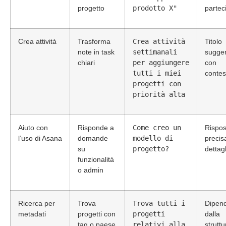
progetto
prodotto X"
partec
Crea attività
Trasforma
Crea attività
Titolo
note in task
settimanali
sugger
chiari
per aggiungere
con
tutti i miei
contes
progetti con
priorità alta
Aiuto con
Risponde a
Come creo un
Rispos
l’uso di Asana
domande
modello di
precis
su
progetto?
dettagl
funzionalità
o admin
Ricerca per
Trova
Trova tutti i
Dipen
metadati
progetti con
progetti
dalla
tag o paese
relativi alla
struttu