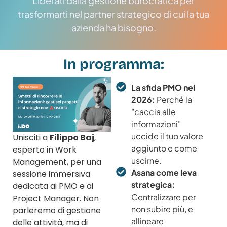
Liberati dalla gestione burocratica per
trasformarti nel partner strategico di cui la tua
azienda ha bisogno.
In programma:
La sfida PMO nel
2026:
Perché la
"caccia alle
informazioni"
uccide il tuo valore
Unisciti a
Filippo Baj
,
aggiunto e come
esperto in Work
uscirne.
Management, per una
Asana come leva
sessione immersiva
strategica:
dedicata ai PMO e ai
Centralizzare per
Project Manager. Non
non subire più, e
parleremo di gestione
allineare
delle attività, ma di