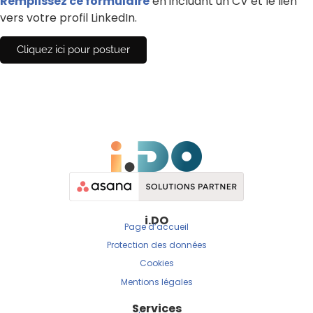
Remplissez ce formulaire
en incluant un CV et le lien
vers votre profil LinkedIn.
Cliquez ici pour postuer
i.DO
Page d’accueil
Protection des données
Cookies
Mentions légales
Services