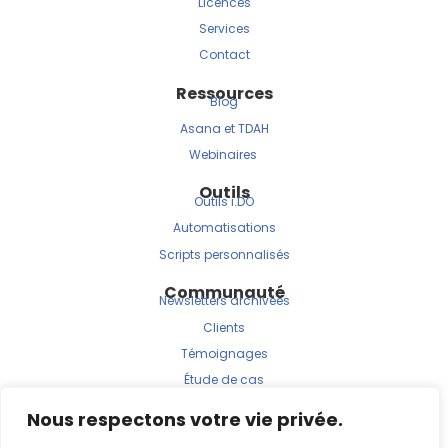
Licences
Services
Contact
Ressources
Blog
Asana et TDAH
Webinaires
Outils
Outils i.DO
Automatisations
Scripts personnalisés
Communauté
Newsletters archivées
Clients
Témoignages
Étude de cas
Nous respectons votre vie privée.