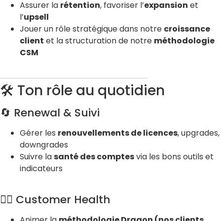
Assurer la
rétention
, favoriser l’
expansion
et
l’
upsell
Jouer un rôle stratégique dans notre
croissance
client
et la structuration de notre
méthodologie
CSM
🛠️ Ton rôle au quotidien
🔄 Renewal & Suivi
Gérer les
renouvellements de licences
, upgrades,
downgrades
Suivre la
santé des comptes
via les bons outils et
indicateurs
❤️‍🔥 Customer Health
Animer la
méthodologie Dragon (nos clients