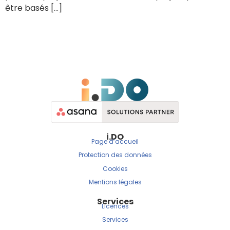
être basés […]
i.DO
Page d’accueil
Protection des données
Cookies
Mentions légales
Services
Licences
Services