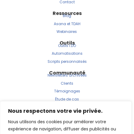
Contact
Ressources
Blog
Asana et TDAH
Webinaires
Outils
Outils i.DO
Automatisations
Scripts personnalisés
Communauté
Newsletters archivées
Clients
Témoignages
Étude de cas
Nous respectons votre vie privée.
Nous utilisons des cookies pour améliorer votre
expérience de navigation, diffuser des publicités ou