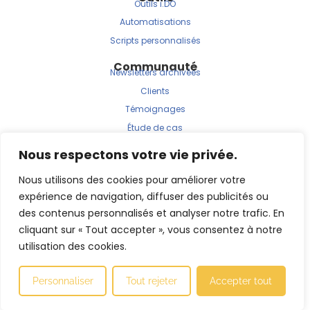
Outils i.DO
Automatisations
Scripts personnalisés
Communauté
Newsletters archivées
Clients
Témoignages
Étude de cas
Nous respectons votre vie privée.
Nous utilisons des cookies pour améliorer votre
expérience de navigation, diffuser des publicités ou
des contenus personnalisés et analyser notre trafic. En
cliquant sur « Tout accepter », vous consentez à notre
© 2025 | i.DO est une marque de JBRS Consulting.
utilisation des cookies.
Fait avec ❤️ par l’agence
Betrue
Personnaliser
Tout rejeter
Accepter tout