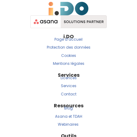
i.DO
Page d’accueil
Protection des données
Cookies
Mentions légales
Services
Licences
Services
Contact
Ressources
Blog
Asana et TDAH
Webinaires
Outils