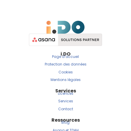
i.DO
Page d’accueil
Protection des données
Cookies
Mentions légales
Services
Licences
Services
Contact
Ressources
Blog
Asana et TDAH