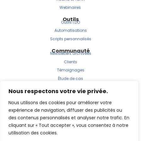
Webinaires
Outils
Outils i.DO
Automatisations
Scripts personnalisés
Communauté
Newsletters archivées
Clients
Témoignages
Étude de cas
Nous respectons votre vie privée.
Nous utilisons des cookies pour améliorer votre
expérience de navigation, diffuser des publicités ou
des contenus personnalisés et analyser notre trafic. En
cliquant sur « Tout accepter », vous consentez à notre
© 2025 | i.DO est une marque de JBRS Consulting.
utilisation des cookies.
Fait avec ❤️ par l’agence
Betrue