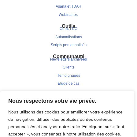
Asana et TDAH
Webinaires
Outils
Outils i.DO
Automatisations
Scripts personnalisés
Communauté
Newsletters archivées
Clients
Témoignages
Étude de cas
Nous respectons votre vie privée.
Nous utilisons des cookies pour améliorer votre expérience
de navigation, diffuser des publicités ou des contenus
personnalisés et analyser notre trafic. En cliquant sur « Tout
© 2025 | i.DO est une marque de JBRS Consulting.
accepter », vous consentez à notre utilisation des cookies.
Fait avec ❤️ par l’agence
Betrue