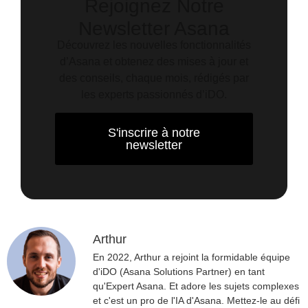
Rejoignez Notre
Newsletter Asana
Découvrez les nouvelles fonctionnalités
d’Asana et obtenez des mises à jour et
des conseils, chaque mois, rédigés par
les experts passionnés d’iDO.
S'inscrire à notre
newsletter
Arthur
En 2022, Arthur a rejoint la formidable équipe
d'iDO (Asana Solutions Partner) en tant
qu'Expert Asana. Et adore les sujets complexes
et c'est un pro de l'IA d'Asana. Mettez-le au défi