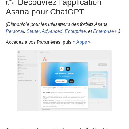
👉 Découvrez l’application
Asana pour ChatGPT
(Disponible pour les utilisateurs des forfaits Asana
Personal
,
Starter
,
Advanced
,
Enterprise
, et
Enterprise+
.)
Accédez à vos Paramètres, puis
« Apps »