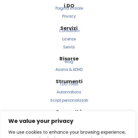
i.
DO
Pagina iniziale
Privacy
Servizi
Contattaci
Licenze
Servizi
Risorse
Blog
Asana & ADHD
Strumenti
i.DO Tools
Automations
Script personalizzati
Comunità
Nostra Newsletter
We value your privacy
Clients
Testimonials
We use cookies to enhance your browsing experience,